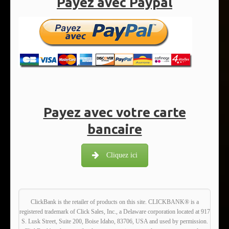
Payez avec Paypal
Payez avec votre carte
bancaire
Cliquez ici
ClickBank is the retailer of products on this site. CLICKBANK® is a
registered trademark of Click Sales, Inc., a Delaware corporation located at 917
S. Lusk Street, Suite 200, Boise Idaho, 83706, USA and used by permission.