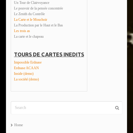
Un Tour de Clairvoyance
Le pouvoir de la pensée concentrée
Le Zenith du Contrôle
La Carte et le Mouchoir
La Production par le Haut et le Bas
Les trois as
La carte et le chapeau
TOURS DE CARTES INEDITS
Impossible Erdnase
Erdnase ACAAN
Inside (demo)
La société (demo)
Home