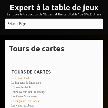
Expert à la table de jeux
La nouvelle traduction de "Expert at the card table" de S.W.Erdnase
Tours de cartes
TOURS DE CARTES
La Coterie Exclusive
La Baguette de Divination
L’Envol Invisible
Tours avec un Jeu Pré arrangé
Les Cartes Voyageuses
La rangée de Dix Cartes
Les valets acrobates